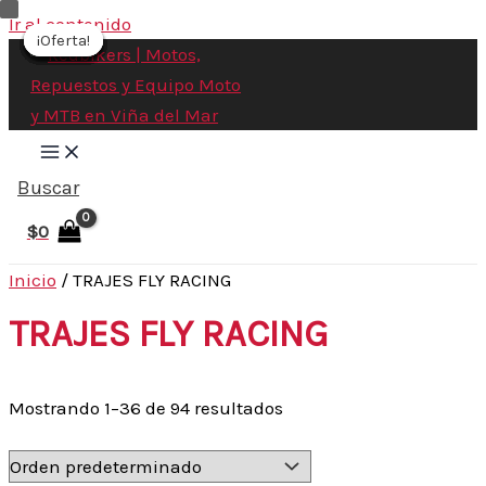
Ir al contenido
¡Oferta!
¡Oferta!
¡Oferta!
¡Oferta!
¡Oferta!
¡Oferta!
¡Oferta!
¡Oferta!
¡Oferta!
¡Oferta!
¡Oferta!
Buscar
$
0
Inicio
/ TRAJES FLY RACING
TRAJES FLY RACING
Mostrando 1–36 de 94 resultados