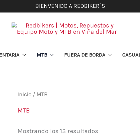
BIENVENIDO A REDBIKER`S
ENTARIA
MTB
FUERA DE BORDA
CASUA
Inicio
/ MTB
MTB
Mostrando los 13 resultados