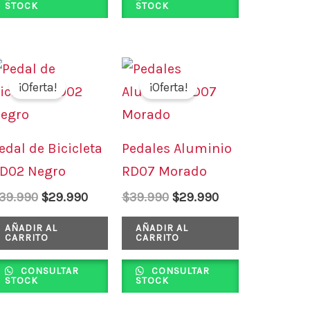
STOCK
STOCK
El
El
El
El
precio
precio
precio
precio
¡Oferta!
¡Oferta!
original
actual
original
actual
era:
es:
era:
es:
$39.990.
$29.990.
$39.990.
$29.990.
edal de Bicicleta
Pedales Aluminio
D02 Negro
RD07 Morado
39.990
$
29.990
$
39.990
$
29.990
AÑADIR AL
AÑADIR AL
CARRITO
CARRITO
CONSULTAR
CONSULTAR
STOCK
STOCK