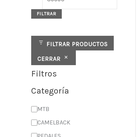
d
o
o
FILTRAR
a
d
FILTRAR PRODUCTOS
CERRAR
Filtros
Categoría
MTB
CAMELBACK
PEDALES