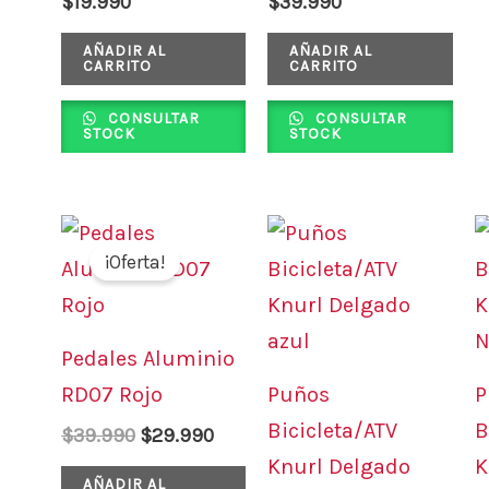
$
19.990
$
39.990
AÑADIR AL
AÑADIR AL
CARRITO
CARRITO
CONSULTAR
CONSULTAR
STOCK
STOCK
El
El
precio
precio
¡Oferta!
original
actual
era:
es:
$39.990.
$29.990.
Pedales Aluminio
RD07 Rojo
Puños
P
Bicicleta/ATV
B
$
39.990
$
29.990
Knurl Delgado
K
AÑADIR AL