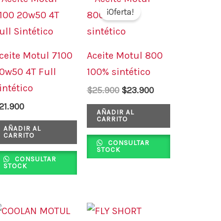
precio
precio
¡Oferta!
original
actual
era:
es:
$25.900.
$23.900.
ceite Motul 7100
Aceite Motul 800
0w50 4T Full
100% sintético
intético
$
25.900
$
23.900
21.900
AÑADIR AL
CARRITO
AÑADIR AL
CARRITO
CONSULTAR
STOCK
CONSULTAR
STOCK
Este