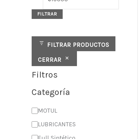
d
o
o
FILTRAR
a
d
FILTRAR PRODUCTOS
CERRAR
Filtros
Categoría
MOTUL
LUBRICANTES
Full Sintético