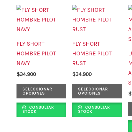
Este
Est
producto
pro
tiene
tie
múltiples
múl
FLY SHORT
FLY SHORT
variantes.
var
HOMBRE PILOT
HOMBRE PILOT
L
Las
Las
NAVY
RUST
M
opciones
opc
A
$
34.900
$
34.900
se
se
S
pueden
pue
SELECCIONAR
SELECCIONAR
$
OPCIONES
OPCIONES
elegir
ele
en
en
CONSULTAR
CONSULTAR
STOCK
STOCK
la
la
página
pág