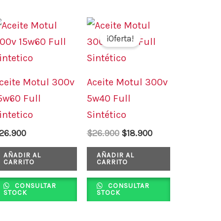
El
El
precio
precio
¡Oferta!
original
actual
era:
es:
$26.900.
$18.900.
ceite Motul 300v
Aceite Motul 300v
5w60 Full
5w40 Full
intetico
Sintético
26.900
$
26.900
$
18.900
AÑADIR AL
AÑADIR AL
CARRITO
CARRITO
CONSULTAR
CONSULTAR
STOCK
STOCK