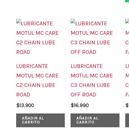
de
de
producto
pro
LUBRICANTE
LUBRICANTE
L
MOTUL MC CARE
MOTUL MC CARE
M
C2 CHAIN LUBE
C3 CHAIN LUBE
C
ROAD
OFF ROAD
F
$
13.900
$
16.990
$
AÑADIR AL
AÑADIR AL
CARRITO
CARRITO