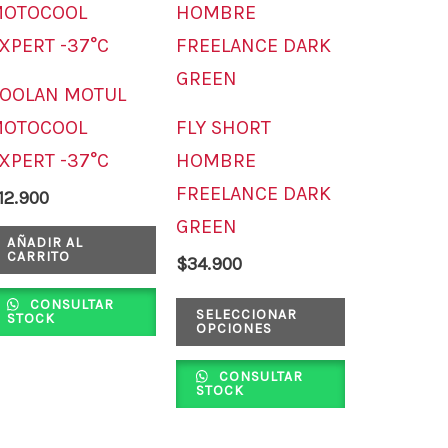
producto
tiene
múltiples
OOLAN MOTUL
variantes.
OTOCOOL
FLY SHORT
Las
XPERT -37°C
HOMBRE
opciones
FREELANCE DARK
12.900
se
GREEN
pueden
AÑADIR AL
CARRITO
$
34.900
elegir
CONSULTAR
en
SELECCIONAR
STOCK
OPCIONES
la
página
CONSULTAR
STOCK
de
producto