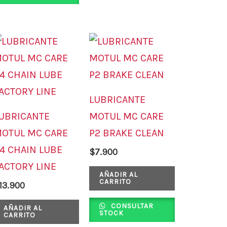
ducto
LUBRICANTE
UBRICANTE
MOTUL MC CARE
OTUL MC CARE
P2 BRAKE CLEAN
4 CHAIN LUBE
$
7.900
ACTORY LINE
AÑADIR AL
CARRITO
13.900
CONSULTAR
AÑADIR AL
STOCK
CARRITO