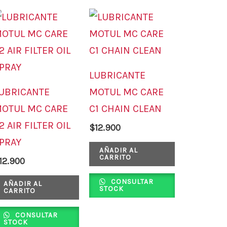
e
ducto
ne
tiples
LUBRICANTE
iantes.
UBRICANTE
MOTUL MC CARE
OTUL MC CARE
C1 CHAIN CLEAN
iones
2 AIR FILTER OIL
$
12.900
PRAY
den
AÑADIR AL
CARRITO
12.900
gir
CONSULTAR
AÑADIR AL
STOCK
CARRITO
CONSULTAR
ina
STOCK