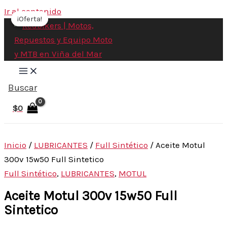
Ir al contenido
¡Oferta!
¡Oferta!
Buscar
$
0
Inicio
/
LUBRICANTES
/
Full Sintético
/ Aceite Motul
300v 15w50 Full Sintetico
Full Sintético
,
LUBRICANTES
,
MOTUL
Aceite Motul 300v 15w50 Full
Sintetico