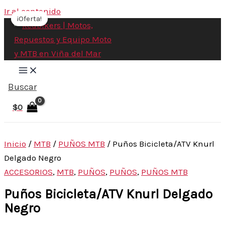
Ir al contenido
¡Oferta!
¡Oferta!
Buscar
$
0
Inicio
/
MTB
/
PUÑOS MTB
/ Puños Bicicleta/ATV Knurl
Delgado Negro
ACCESORIOS
,
MTB
,
PUÑOS
,
PUÑOS
,
PUÑOS MTB
Puños Bicicleta/ATV Knurl Delgado
Negro