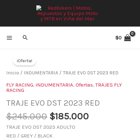
Ir
al
contenido
Buscar
$
0
El
El
TRAJE
precio
precio
¡Oferta!
EVO
original
actual
DST
Inicio
/
INDUMENTARIA
/ TRAJE EVO DST 2023 RED
era:
es:
2023
FLY RACING
,
INDUMENTARIA
,
Ofertas
,
TRAJES FLY
$245.000.
$185.000.
RED
RACING
cantidad
TRAJE EVO DST 2023 RED
$
245.000
$
185.000
TRAJE EVO DST 2023 ADULTO
RED / GREY / BLACK