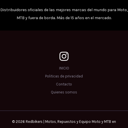
de
de
producto
prod
Distribuidores oficiales de las mejores marcas del mundo para Moto,
MTB y fuera de borda. Más de 15 años en el mercado.
INICIO
Politicas de privacidad
Contacto
Quienes somos
© 2026 Redbikers | Motos, Repuestos y Equipo Moto y MTB en