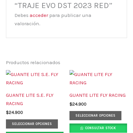
“TRAJE EVO DST 2023 RED”
Debes
acceder
para publicar una
valoración.
Productos relacionados
Este
Este
producto
prod
tiene
tiene
GUANTE LITE S.E. FLY
GUANTE LITE FLY RACING
múltiples
múlt
RACING
$
24.900
variantes.
varia
$
24.900
Las
Las
SELECCIONAR OPCIONES
opciones
opci
SELECCIONAR OPCIONES
CONSULTAR STOCK
se
se