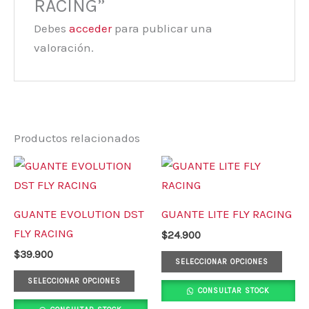
RACING”
Debes
acceder
para publicar una
valoración.
Productos relacionados
Este
Este
producto
prod
tiene
tiene
GUANTE EVOLUTION DST
GUANTE LITE FLY RACING
múltiples
múlt
FLY RACING
$
24.900
variantes.
varia
$
39.900
Las
Las
SELECCIONAR OPCIONES
opciones
opci
SELECCIONAR OPCIONES
CONSULTAR STOCK
se
se