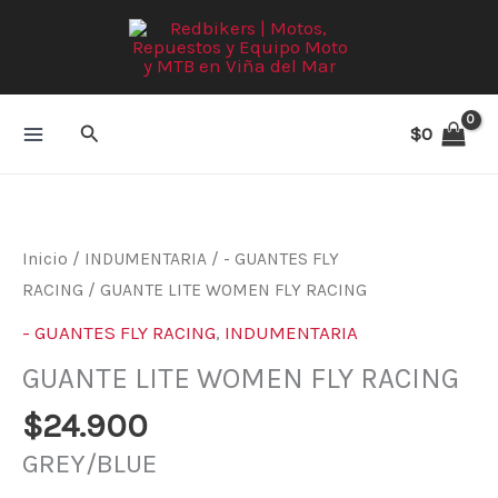
Ir
al
contenido
Buscar
$
0
GUANTE
LITE
WOMEN
Inicio
/
INDUMENTARIA
/
- GUANTES FLY
FLY
RACING
/ GUANTE LITE WOMEN FLY RACING
RACING
- GUANTES FLY RACING
,
INDUMENTARIA
cantidad
GUANTE LITE WOMEN FLY RACING
$
24.900
GREY/BLUE