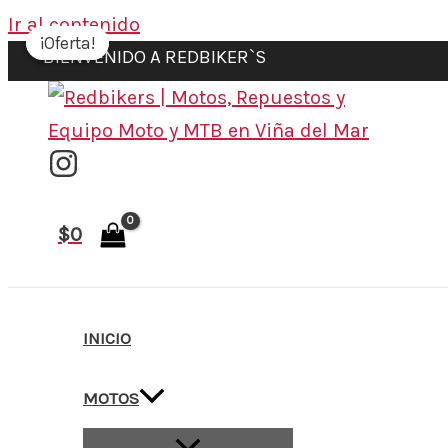
Ir al contenido
¡Oferta!
¡Oferta!
BIENVENIDO A REDBIKER`S
$
0
INICIO
MOTOS