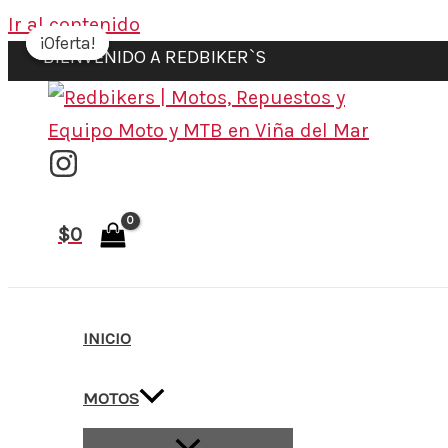
Ir al contenido
¡Oferta!
¡Oferta!
BIENVENIDO A REDBIKER`S
$
0
INICIO
MOTOS