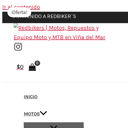
Ir al contenido
¡Oferta!
¡Oferta!
BIENVENIDO A REDBIKER`S
$
0
INICIO
MOTOS