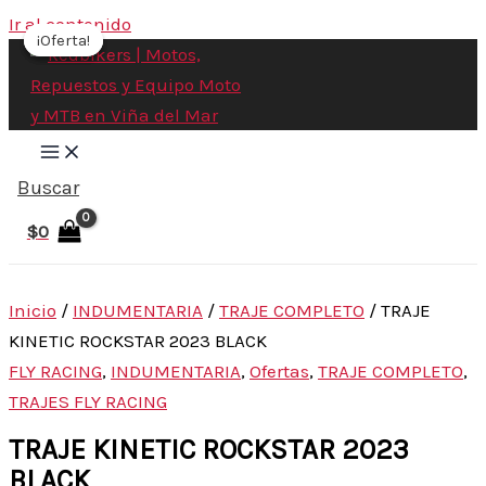
Ir al contenido
¡Oferta!
¡Oferta!
¡Oferta!
Buscar
$
0
Inicio
/
INDUMENTARIA
/
TRAJE COMPLETO
/ TRAJE
KINETIC ROCKSTAR 2023 BLACK
FLY RACING
,
INDUMENTARIA
,
Ofertas
,
TRAJE COMPLETO
,
TRAJES FLY RACING
TRAJE KINETIC ROCKSTAR 2023
BLACK