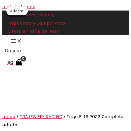
Ir al contenido
¡Oferta!
¡Oferta!
¡Oferta!
¡Oferta!
¡Oferta!
¡Oferta!
¡Oferta!
Buscar
$
0
Inicio
/
TRAJES FLY RACING
/ Traje F-16 2023 Completo
adulto