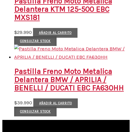
Pastilla Freno Moto Metalica
Delantera KTM 125-500 EBC
MXS181
$
29.990
AÑADIR AL CARRITO
CONSULTAR STOCK
Pastilla Freno Moto Metalica
Delantera BMW / APRILIA /
BENELLI / DUCATI EBC FA630HH
$
39.990
AÑADIR AL CARRITO
CONSULTAR STOCK