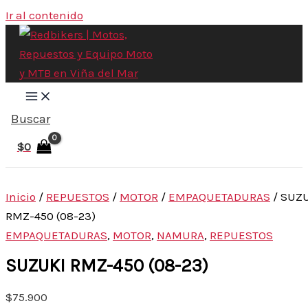
Ir al contenido
Buscar
$
0
Inicio
/
REPUESTOS
/
MOTOR
/
EMPAQUETADURAS
/ SUZ
RMZ-450 (08-23)
EMPAQUETADURAS
,
MOTOR
,
NAMURA
,
REPUESTOS
SUZUKI RMZ-450 (08-23)
$
75.900