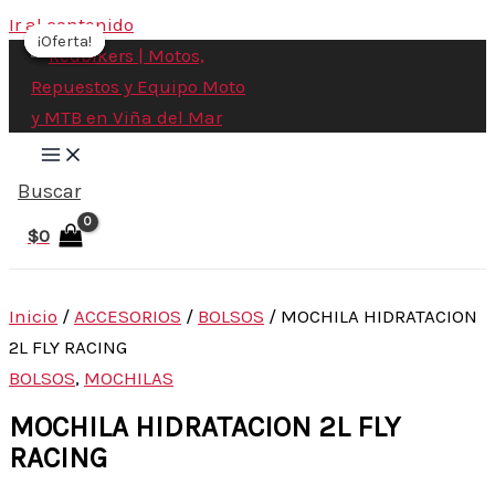
Ir al contenido
¡Oferta!
¡Oferta!
¡Oferta!
¡Oferta!
Buscar
$
0
Inicio
/
ACCESORIOS
/
BOLSOS
/ MOCHILA HIDRATACION
2L FLY RACING
BOLSOS
,
MOCHILAS
MOCHILA HIDRATACION 2L FLY
RACING