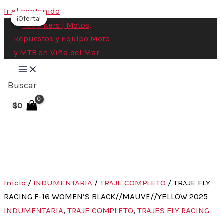
Ir al contenido
¡Oferta!
¡Oferta!
¡Oferta!
¡Oferta!
Buscar
$
0
Inicio
/
INDUMENTARIA
/
TRAJE COMPLETO
/ TRAJE FLY
RACING F-16 WOMEN’S BLACK//MAUVE//YELLOW 2025
INDUMENTARIA
,
TRAJE COMPLETO
,
TRAJES FLY RACING