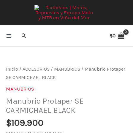
Ir
al
contenido
Buscar
$
0
Inicio
/
ACCESORIOS
/
MANUBRIOS
/ Manubrio Protaper
SE CARMICHAEL BLACK
MANUBRIOS
Manubrio Protaper SE
CARMICHAEL BLACK
$
109.900
MANUBRIO PROTAPER SE