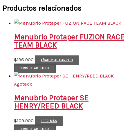
Productos relacionados
Manubrio Protaper FUZION RACE
TEAM BLACK
$
196.900
AÑADIR AL CARRITO
CONSULTAR STOCK
Agotado
Manubrio Protaper SE
HENRY/REED BLACK
$
109.900
LEER MÁS
CONSULTAR STOCK