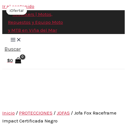
Ir al contenido
¡Oferta!
¡Oferta!
Buscar
$
0
Inicio
/
PROTECCIONES
/
JOFAS
/ Jofa Fox Raceframe
Impact Certificada Negro