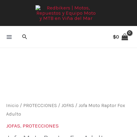
Ir
al
contenido
Buscar
$
0
Jofa
Moto
Raptor
Fox
Adulto
cantidad
Inicio
/
PROTECCIONES
/
JOFAS
/ Jofa Moto Raptor Fox
Adulto
JOFAS
,
PROTECCIONES