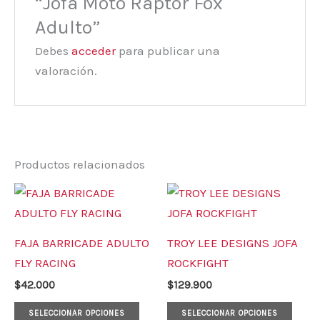
“Jofa Moto Raptor Fox
Adulto”
Debes
acceder
para publicar una
valoración.
Productos relacionados
Este
Este
producto
prod
tiene
tiene
FAJA BARRICADE ADULTO
TROY LEE DESIGNS JOFA
múltiples
múlt
FLY RACING
ROCKFIGHT
variantes.
varia
$
42.000
$
129.900
Las
Las
opciones
opci
SELECCIONAR OPCIONES
SELECCIONAR OPCIONES