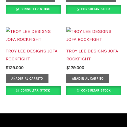
se
se
CONSULTAR STOCK
CONSULTAR STOCK
pueden
pued
elegir
elegi
en
en
la
la
página
pági
TROY LEE DESIGNS JOFA
TROY LEE DESIGNS JOFA
de
de
ROCKFIGHT
ROCKFIGHT
producto
prod
$
129.000
$
129.000
AÑADIR AL CARRITO
AÑADIR AL CARRITO
CONSULTAR STOCK
CONSULTAR STOCK