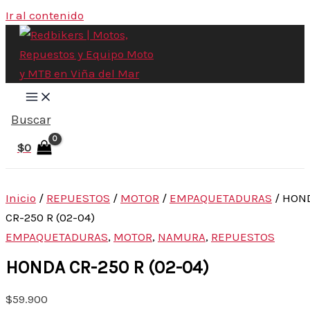
Ir al contenido
Buscar
$
0
Inicio
/
REPUESTOS
/
MOTOR
/
EMPAQUETADURAS
/ HON
CR-250 R (02-04)
EMPAQUETADURAS
,
MOTOR
,
NAMURA
,
REPUESTOS
HONDA CR-250 R (02-04)
$
59.900