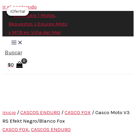
Ir al contenido
¡Oferta!
¡Oferta!
¡Oferta!
¡Oferta!
Buscar
$
0
Inicio
/
CASCOS ENDURO
/
CASCO FOX
/ Casco Moto V3
RS Efekt Negro/Blanco Fox
CASCO FOX
,
CASCOS ENDURO