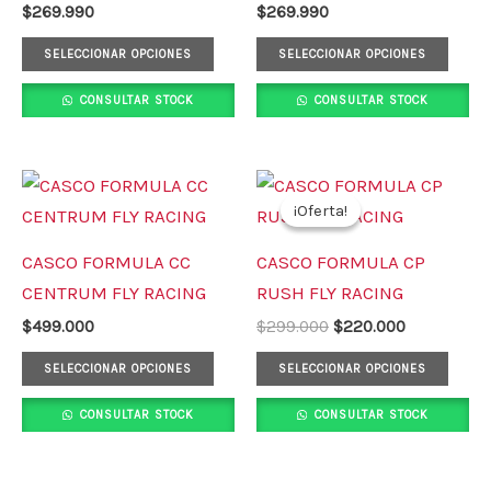
$
269.990
$
269.990
se
se
pueden
pued
SELECCIONAR OPCIONES
SELECCIONAR OPCIONES
elegir
elegi
CONSULTAR STOCK
CONSULTAR STOCK
en
en
la
la
página
pági
El
El
Este
Este
precio
precio
de
de
¡Oferta!
¡Oferta!
producto
prod
original
actual
producto
prod
era:
es:
tiene
tiene
CASCO FORMULA CC
CASCO FORMULA CP
$299.000.
$220.000.
múltiples
múlt
CENTRUM FLY RACING
RUSH FLY RACING
variantes.
varia
$
499.000
$
299.000
$
220.000
Las
Las
opciones
opci
SELECCIONAR OPCIONES
SELECCIONAR OPCIONES
se
se
CONSULTAR STOCK
CONSULTAR STOCK
pueden
pued
elegir
elegi
en
en