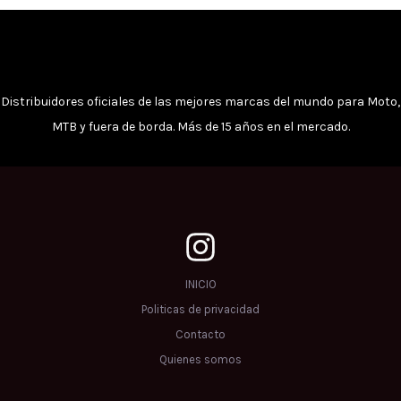
la
la
página
pági
de
de
producto
prod
Distribuidores oficiales de las mejores marcas del mundo para Moto,
MTB y fuera de borda. Más de 15 años en el mercado.
INICIO
Politicas de privacidad
Contacto
Quienes somos