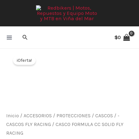
Ir
al
contenido
Buscar
$
0
El
El
CASCO
precio
precio
¡Oferta!
FORMULA
original
actual
CC
era:
es:
SOLID
$499.000.
$449.100.
FLY
RACING
cantidad
Inicio
/
ACCESORIOS
/
PROTECCIONES
/
CASCOS
/
-
CASCOS FLY RACING
/ CASCO FORMULA CC SOLID FLY
RACING