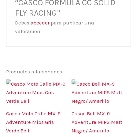
“CASCO FORMULA CC SOLID
FLY RACING”
Debes
acceder
para publicar una
valoración.
Productos relacionados
Este
Este
producto
prod
tiene
tiene
múltiples
múlt
Casco Moto Calle MX-9
Casco Bell MX-9
variantes.
varia
Adventure Mips Gris
Adventure MIPS Matt
Las
Las
Verde Bell
Negro/ Amarillo
opciones
opci