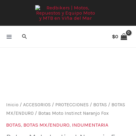
Ir
al
contenido
Buscar
$
0
Botas
Moto
Instinct
Naranjo
Fox
cantidad
Inicio
/
ACCESORIOS
/
PROTECCIONES
/
BOTAS
/
BOTAS
MX/ENDURO
/ Botas Moto Instinct Naranjo Fox
BOTAS
,
BOTAS MX/ENDURO
,
INDUMENTARIA