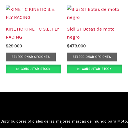
página
pági
Este
Este
de
de
producto
prod
producto
prod
tiene
tiene
KINETIC KINETIC S.E. FLY
Sidi ST Botas de moto
múltiples
múlt
RACING
negro
variantes.
varia
$
29.900
$
479.900
Las
Las
opciones
opci
SELECCIONAR OPCIONES
SELECCIONAR OPCIONES
se
se
CONSULTAR STOCK
CONSULTAR STOCK
pueden
pued
elegir
elegi
en
en
la
la
página
pági
de
de
producto
prod
Distribuidores oficiales de las mejores marcas del mundo para Moto,