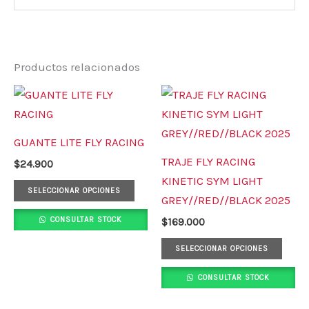
Productos relacionados
Este
Este
producto
prod
tiene
tiene
GUANTE LITE FLY RACING
múltiples
múlt
TRAJE FLY RACING
$
24.900
variantes.
varia
KINETIC SYM LIGHT
Las
Las
SELECCIONAR OPCIONES
GREY//RED//BLACK 2025
opciones
opci
CONSULTAR STOCK
$
169.000
se
se
pueden
pued
SELECCIONAR OPCIONES
elegir
elegi
CONSULTAR STOCK
en
en
la
la