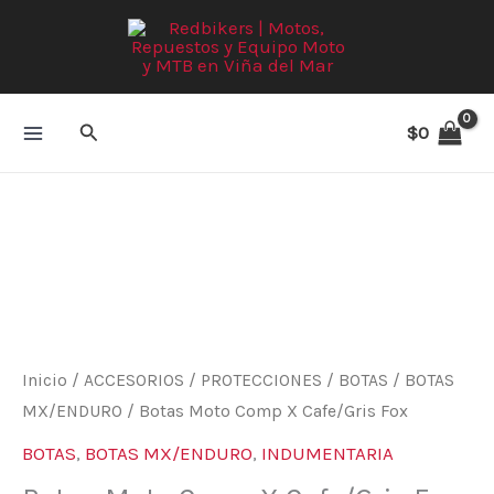
Ir
al
contenido
Buscar
$
0
Botas
Moto
Comp
X
Cafe/Gris
Fox
cantidad
Inicio
/
ACCESORIOS
/
PROTECCIONES
/
BOTAS
/
BOTAS
MX/ENDURO
/ Botas Moto Comp X Cafe/Gris Fox
BOTAS
,
BOTAS MX/ENDURO
,
INDUMENTARIA