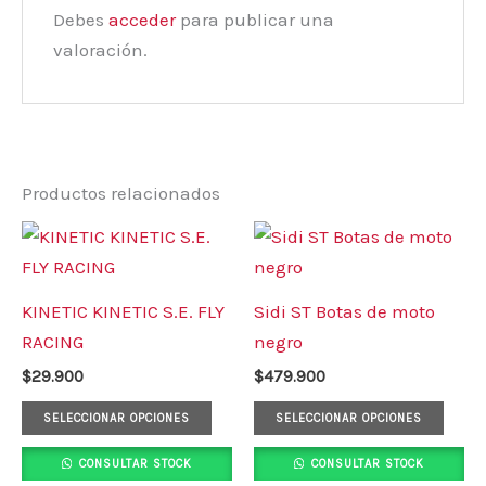
Debes
acceder
para publicar una
valoración.
Productos relacionados
Este
Este
producto
prod
tiene
tiene
KINETIC KINETIC S.E. FLY
Sidi ST Botas de moto
múltiples
múlt
RACING
negro
variantes.
varia
$
29.900
$
479.900
Las
Las
opciones
opci
SELECCIONAR OPCIONES
SELECCIONAR OPCIONES
se
se
CONSULTAR STOCK
CONSULTAR STOCK
pueden
pued