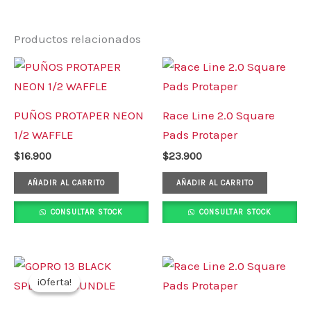
Productos relacionados
PUÑOS PROTAPER NEON
Race Line 2.0 Square
1/2 WAFFLE
Pads Protaper
$
16.900
$
23.900
AÑADIR AL CARRITO
AÑADIR AL CARRITO
CONSULTAR STOCK
CONSULTAR STOCK
El
El
precio
precio
¡Oferta!
¡Oferta!
original
actual
era:
es: