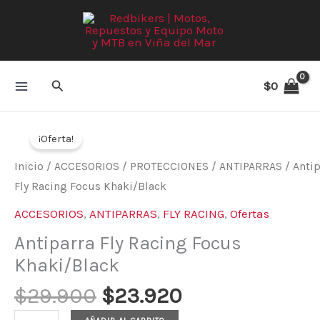
Ir
al
contenido
Buscar
$
0
El
El
Antiparra
precio
precio
¡Oferta!
Fly
original
actual
Racing
Inicio
/
ACCESORIOS
/
PROTECCIONES
/
ANTIPARRAS
/ Antip
era:
es:
Focus
Fly Racing Focus Khaki/Black
$29.900.
$23.920.
Khaki/Black
ACCESORIOS
,
ANTIPARRAS
,
FLY RACING
,
Ofertas
cantidad
Antiparra Fly Racing Focus
Khaki/Black
$
29.900
$
23.920