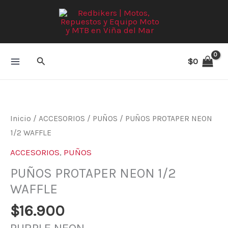
Ir
al
contenido
Buscar
$
0
Inicio
/
ACCESORIOS
/
PUÑOS
/ PUÑOS PROTAPER NEON
1/2 WAFFLE
ACCESORIOS
,
PUÑOS
PUÑOS PROTAPER NEON 1/2
WAFFLE
$
16.900
PURPLE NEON