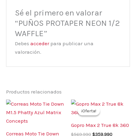
Sé el primero en valorar
“PUÑOS PROTAPER NEON 1/2
WAFFLE”
Debes
acceder
para publicar una
valoración.
Productos relacionados
El
El
precio
precio
¡Oferta!
¡Oferta!
original
actual
era:
es:
Gopro Max 2 True 8k 360
$569.990.
$359.990.
Correas Moto Tie Down
$
569.990
$
359.990