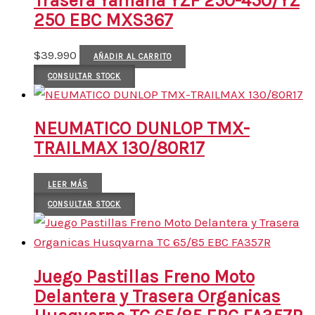
Trasera Yamaha YZF 250-450/YZ
250 EBC MXS367
$
39.990
AÑADIR AL CARRITO
CONSULTAR STOCK
NEUMATICO DUNLOP TMX-
TRAILMAX 130/80R17
LEER MÁS
CONSULTAR STOCK
Juego Pastillas Freno Moto
Delantera y Trasera Organicas