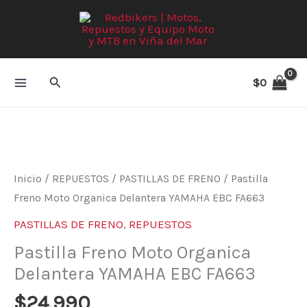
Ir
al
contenido
Buscar
$
0
Pastilla
Freno
Moto
Organica
Inicio
/
REPUESTOS
/
PASTILLAS DE FRENO
/ Pastilla
Delantera
Freno Moto Organica Delantera YAMAHA EBC FA663
YAMAHA
PASTILLAS DE FRENO
,
REPUESTOS
EBC
Pastilla Freno Moto Organica
FA663
Delantera YAMAHA EBC FA663
cantidad
$
24.990