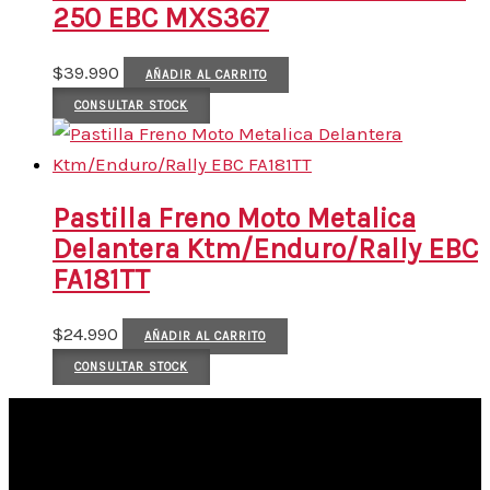
250 EBC MXS367
$
39.990
AÑADIR AL CARRITO
CONSULTAR STOCK
Pastilla Freno Moto Metalica
Delantera Ktm/Enduro/Rally EBC
FA181TT
$
24.990
AÑADIR AL CARRITO
CONSULTAR STOCK