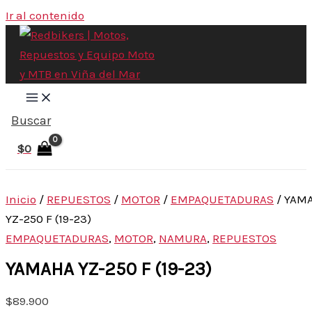
Ir al contenido
Buscar
$
0
Inicio
/
REPUESTOS
/
MOTOR
/
EMPAQUETADURAS
/ YAM
YZ-250 F (19-23)
EMPAQUETADURAS
,
MOTOR
,
NAMURA
,
REPUESTOS
YAMAHA YZ-250 F (19-23)
$
89.900