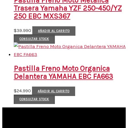
Pastilla Freno Moto Metalica
Trasera Yamaha YZF 250-450/YZ
250 EBC MXS367
$
39.990
AÑADIR AL CARRITO
CONSULTAR STOCK
Pastilla Freno Moto Organica
Delantera YAMAHA EBC FA663
$
24.990
AÑADIR AL CARRITO
CONSULTAR STOCK