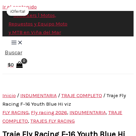
Ir al contenido
¡Oferta!
¡Oferta!
Buscar
$
0
Inicio
/
INDUMENTARIA
/
TRAJE COMPLETO
/ Traje Fly
Racing F-16 Youth Blue Hi viz
FLY RACING
,
Fly racing 2026
,
INDUMENTARIA
,
TRAJE
COMPLETO
,
TRAJES FLY RACING
Traje Fly Racing F-16 Youth Blue Hi