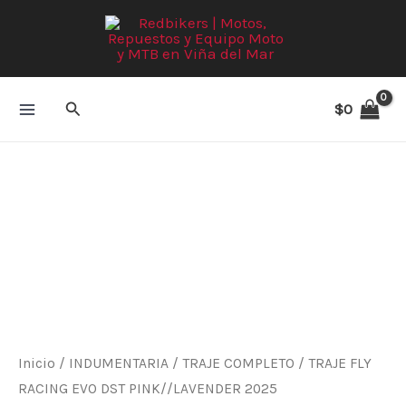
Ir
al
contenido
Buscar
$
0
TRAJE
FLY
RACING
EVO
DST
PINK//LAVENDER
2025
cantidad
Inicio
/
INDUMENTARIA
/
TRAJE COMPLETO
/ TRAJE FLY
RACING EVO DST PINK//LAVENDER 2025