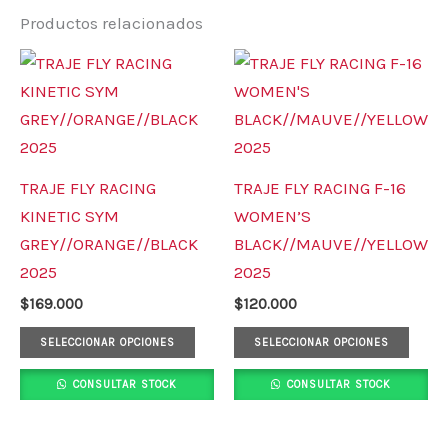
Productos relacionados
Este
Este
producto
prod
tiene
tiene
múltiples
múlt
variantes.
varia
TRAJE FLY RACING
TRAJE FLY RACING F-16
Las
Las
KINETIC SYM
WOMEN’S
opciones
opci
GREY//ORANGE//BLACK
BLACK//MAUVE//YELLOW
se
se
2025
2025
pueden
pued
$
169.000
$
120.000
elegir
elegi
en
en
SELECCIONAR OPCIONES
SELECCIONAR OPCIONES
la
la
CONSULTAR STOCK
CONSULTAR STOCK
página
pági
de
de