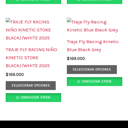
en
en
la
la
página
pági
Este
Este
de
de
producto
prod
producto
prod
tiene
tiene
Traje Fly Racing Kinetic
múltiples
múlt
TRAJE FLY RACING NIÑO
Blue Black Grey
variantes.
varia
KINETIC STOKE
$
169.000
Las
Las
BLACK//WHITE 2025
opciones
opci
SELECCIONAR OPCIONES
$
169.000
se
se
CONSULTAR STOCK
pueden
pued
SELECCIONAR OPCIONES
elegir
elegi
CONSULTAR STOCK
en
en
la
la
página
pági
de
de