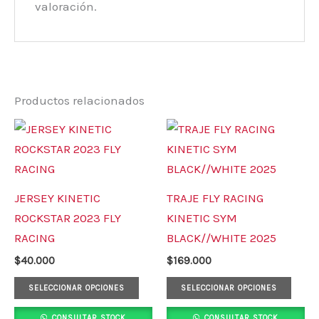
valoración.
Productos relacionados
Este
Este
producto
prod
tiene
tiene
múltiples
múlt
JERSEY KINETIC
TRAJE FLY RACING
variantes.
varia
ROCKSTAR 2023 FLY
KINETIC SYM
Las
Las
RACING
BLACK//WHITE 2025
opciones
opci
$
40.000
$
169.000
se
se
pueden
pued
SELECCIONAR OPCIONES
SELECCIONAR OPCIONES
elegir
elegi
CONSULTAR STOCK
CONSULTAR STOCK