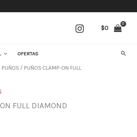
$
0
Busca
L
OFERTAS
/
PUÑOS
/ PUÑOS CLAMP-ON FULL
S
ON FULL DIAMOND