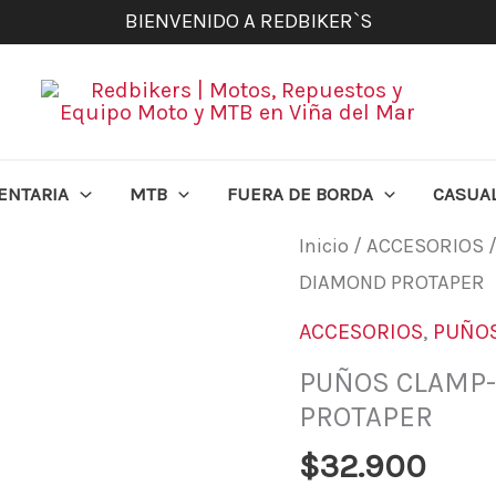
BIENVENIDO A REDBIKER`S
ENTARIA
MTB
FUERA DE BORDA
CASUA
PUÑOS
Inicio
/
ACCESORIOS
CLAMP-
DIAMOND PROTAPER
ON
ACCESORIOS
,
PUÑO
FULL
PUÑOS CLAMP-
DIAMOND
PROTAPER
PROTAPER
$
32.900
cantidad