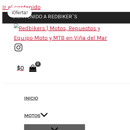
Ir al contenido
¡Oferta!
¡Oferta!
BIENVENIDO A REDBIKER`S
$
0
INICIO
MOTOS