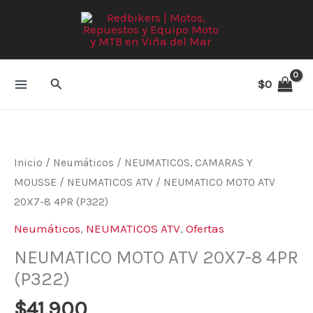
Ir
al
contenido
Buscar
$
0
Inicio
/
Neumáticos
/
NEUMATICOS, CAMARAS Y
MOUSSE
/
NEUMATICOS ATV
/ NEUMATICO MOTO ATV
20X7-8 4PR (P322)
Neumáticos
,
NEUMATICOS ATV
,
Ofertas
NEUMATICO MOTO ATV 20X7-8 4PR
(P322)
$
41.900