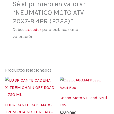
Sé el primero en valorar
“NEUMATICO MOTO ATV
20X7-8 4PR (P322)”
Debes
acceder
para publicar una
valoración.
Productos relacionados
Este
AGOTADO
prod
tiene
Casco Moto V1 Leed Azul
múlt
LUBRICANTE CADENA X-
Fox
varia
TREM CHAIN OFF ROAD –
$
239.990