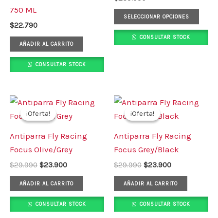
Las
750 ML
opci
SELECCIONAR OPCIONES
$
22.790
se
CONSULTAR STOCK
pued
AÑADIR AL CARRITO
elegi
CONSULTAR STOCK
en
la
pági
El
El
El
El
precio
precio
precio
precio
de
¡Oferta!
¡Oferta!
¡Oferta!
¡Oferta!
original
actual
original
actual
prod
era:
es:
era:
es:
Antiparra Fly Racing
Antiparra Fly Racing
$29.990.
$23.900.
$29.990.
$23.900.
Focus Olive/Grey
Focus Grey/Black
$
29.990
$
23.900
$
29.990
$
23.900
AÑADIR AL CARRITO
AÑADIR AL CARRITO
CONSULTAR STOCK
CONSULTAR STOCK