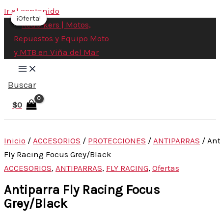
Ir al contenido
¡Oferta!
¡Oferta!
¡Oferta!
¡Oferta!
¡Oferta!
Buscar
$
0
Inicio
/
ACCESORIOS
/
PROTECCIONES
/
ANTIPARRAS
/ Ant
Fly Racing Focus Grey/Black
ACCESORIOS
,
ANTIPARRAS
,
FLY RACING
,
Ofertas
Antiparra Fly Racing Focus
Grey/Black