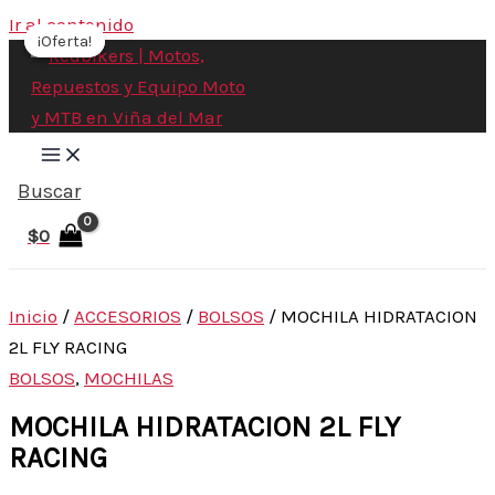
Ir al contenido
¡Oferta!
¡Oferta!
Buscar
$
0
Inicio
/
ACCESORIOS
/
BOLSOS
/ MOCHILA HIDRATACION
2L FLY RACING
BOLSOS
,
MOCHILAS
MOCHILA HIDRATACION 2L FLY
RACING