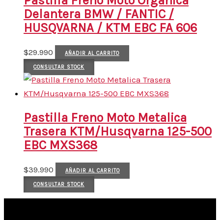
Pastilla Freno Moto Organica
Delantera BMW / FANTIC /
HUSQVARNA / KTM EBC FA 606
$
29.990
AÑADIR AL CARRITO
CONSULTAR STOCK
Pastilla Freno Moto Metalica
Trasera KTM/Husqvarna 125-500
EBC MXS368
$
39.990
AÑADIR AL CARRITO
CONSULTAR STOCK