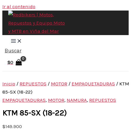
Ir al contenido
Buscar
$
0
Inicio
/
REPUESTOS
/
MOTOR
/
EMPAQUETADURAS
/ KTM
85-SX (18-22)
EMPAQUETADURAS
,
MOTOR
,
NAMURA
,
REPUESTOS
KTM 85-SX (18-22)
$
149.900