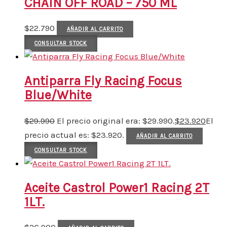
CHAIN OFF ROAD – 750 ML
$
22.790
AÑADIR AL CARRITO
CONSULTAR STOCK
Antiparra Fly Racing Focus
Blue/White
$
29.990
El precio original era: $29.990.
$
23.920
El
precio actual es: $23.920.
AÑADIR AL CARRITO
CONSULTAR STOCK
Aceite Castrol Power1 Racing 2T
1LT.
$
26.900