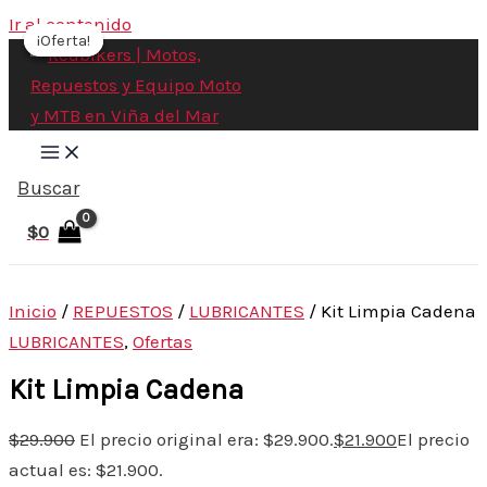
Ir al contenido
¡Oferta!
¡Oferta!
¡Oferta!
Buscar
$
0
Inicio
/
REPUESTOS
/
LUBRICANTES
/ Kit Limpia Cadena
LUBRICANTES
,
Ofertas
Kit Limpia Cadena
$
29.900
El precio original era: $29.900.
$
21.900
El precio
actual es: $21.900.