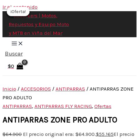
Ir al contenido
¡Oferta!
¡Oferta!
¡Oferta!
¡Oferta!
¡Oferta!
¡Oferta!
¡Oferta!
Buscar
$
0
Inicio
/
ACCESORIOS
/
ANTIPARRAS
/ ANTIPARRAS ZONE
PRO ADULTO
ANTIPARRAS
,
ANTIPARRAS FLY RACING
,
Ofertas
ANTIPARRAS ZONE PRO ADULTO
$
64.900
El precio original era: $64.900.
$
55.165
El precio