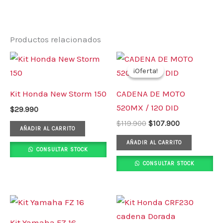
Productos relacionados
El
El
precio
precio
¡Oferta!
¡Oferta!
original
actual
era:
es:
Kit Honda New Storm 150
CADENA DE MOTO
$119.900.
$107.900.
520MX / 120 DID
$
29.990
$
119.900
$
107.900
AÑADIR AL CARRITO
AÑADIR AL CARRITO
CONSULTAR STOCK
CONSULTAR STOCK
Kit Yamaha FZ 16