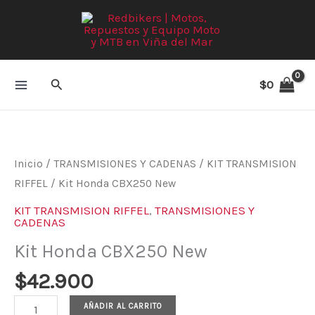
Ir
al
contenido
Buscar
$
0
Kit
Honda
CBX250
Inicio
/
TRANSMISIONES Y CADENAS
/
KIT TRANSMISION
New
RIFFEL
/ Kit Honda CBX250 New
cantidad
KIT TRANSMISION RIFFEL
,
TRANSMISIONES Y
CADENAS
Kit Honda CBX250 New
$
42.900
AÑADIR AL CARRITO