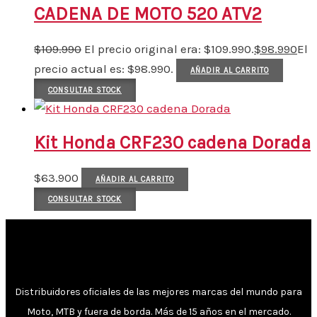
CADENA DE MOTO 520 ATV2
$
109.990
El precio original era: $109.990.
$
98.990
El
precio actual es: $98.990.
AÑADIR AL CARRITO
CONSULTAR STOCK
Kit Honda CRF230 cadena Dorada
$
63.900
AÑADIR AL CARRITO
CONSULTAR STOCK
Distribuidores oficiales de las mejores marcas del mundo para
Moto, MTB y fuera de borda. Más de 15 años en el mercado.