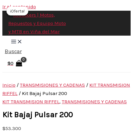
Ir al contenido
¡Oferta!
¡Oferta!
¡Oferta!
¡Oferta!
Buscar
$
0
Inicio
/
TRANSMISIONES Y CADENAS
/
KIT TRANSMISION
RIFFEL
/ Kit Bajaj Pulsar 200
KIT TRANSMISION RIFFEL
,
TRANSMISIONES Y CADENAS
Kit Bajaj Pulsar 200
$
53.300