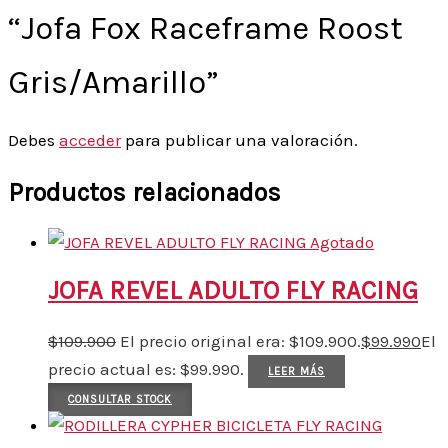
“Jofa Fox Raceframe Roost
Gris/Amarillo”
Debes
acceder
para publicar una valoración.
Productos relacionados
Agotado
JOFA REVEL ADULTO FLY RACING
$
109.900
El precio original era: $109.900.
$
99.990
El
precio actual es: $99.990.
LEER MÁS
CONSULTAR STOCK