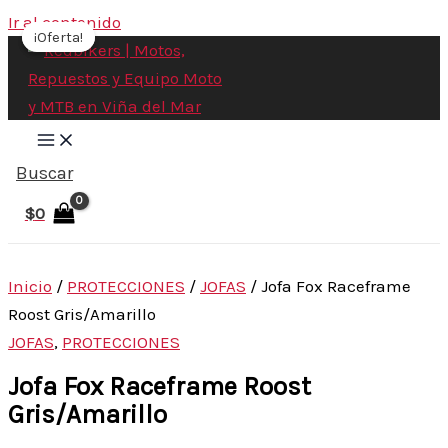
Ir al contenido
¡Oferta!
¡Oferta!
Buscar
$
0
Inicio
/
PROTECCIONES
/
JOFAS
/ Jofa Fox Raceframe
Roost Gris/Amarillo
JOFAS
,
PROTECCIONES
Jofa Fox Raceframe Roost
Gris/Amarillo