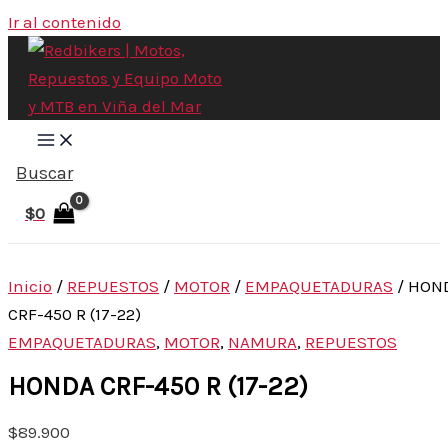
Ir al contenido
Buscar
$
0
Inicio
/
REPUESTOS
/
MOTOR
/
EMPAQUETADURAS
/ HON
CRF-450 R (17-22)
EMPAQUETADURAS
,
MOTOR
,
NAMURA
,
REPUESTOS
HONDA CRF-450 R (17-22)
$
89.900