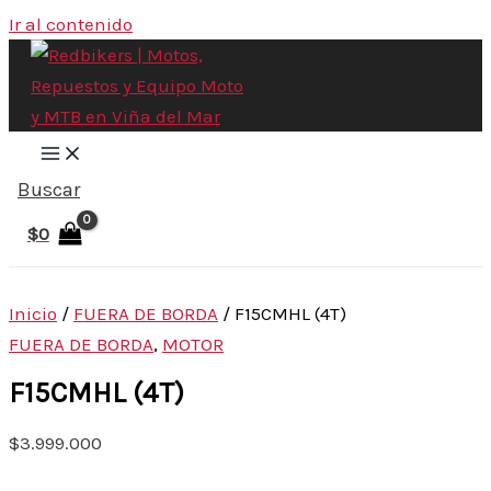
Ir al contenido
Buscar
$
0
Inicio
/
FUERA DE BORDA
/ F15CMHL (4T)
FUERA DE BORDA
,
MOTOR
F15CMHL (4T)
$
3.999.000