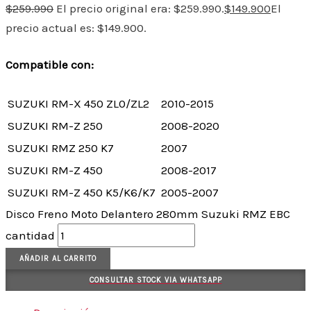
$
259.990
El precio original era: $259.990.
$
149.900
El
precio actual es: $149.900.
Compatible con:
SUZUKI
RM-X 450 ZL0/ZL2
2010-2015
SUZUKI
RM-Z 250
2008-2020
SUZUKI
RMZ 250 K7
2007
SUZUKI
RM-Z 450
2008-2017
SUZUKI
RM-Z 450 K5/K6/K7
2005-2007
Disco Freno Moto Delantero 280mm Suzuki RMZ EBC
cantidad
AÑADIR AL CARRITO
CONSULTAR STOCK VIA WHATSAPP