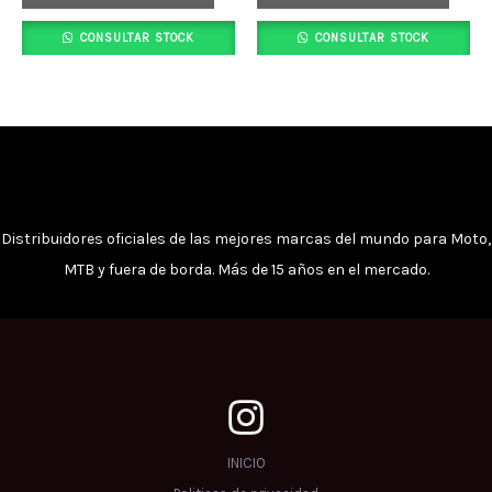
se
se
CONSULTAR STOCK
CONSULTAR STOCK
pueden
pued
elegir
elegi
en
en
la
la
página
pági
de
de
producto
prod
Distribuidores oficiales de las mejores marcas del mundo para Moto,
MTB y fuera de borda. Más de 15 años en el mercado.
INICIO