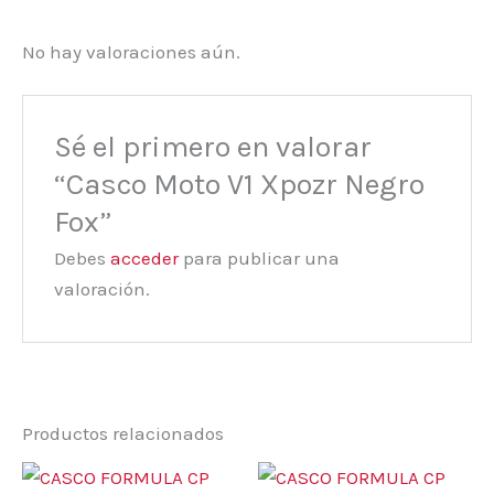
No hay valoraciones aún.
Sé el primero en valorar
“Casco Moto V1 Xpozr Negro
Fox”
Debes
acceder
para publicar una
valoración.
Productos relacionados
El
El
Este
Este
precio
precio