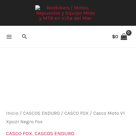
Ir
al
contenido
Buscar
$
0
Casco
Moto
V1
Xpozr
Negro
Fox
cantidad
Inicio
/
CASCOS ENDURO
/
CASCO FOX
/ Casco Moto V1
Xpozr Negro Fox
CASCO FOX
,
CASCOS ENDURO