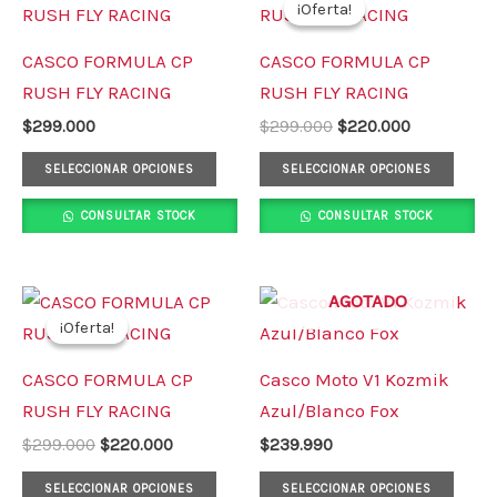
¡Oferta!
¡Oferta!
producto
prod
original
actual
era:
es:
tiene
tiene
CASCO FORMULA CP
CASCO FORMULA CP
$299.000.
$220.000.
múltiples
múlt
RUSH FLY RACING
RUSH FLY RACING
variantes.
varia
$
299.000
$
299.000
$
220.000
Las
Las
opciones
opci
SELECCIONAR OPCIONES
SELECCIONAR OPCIONES
se
se
CONSULTAR STOCK
CONSULTAR STOCK
pueden
pued
elegir
elegi
en
en
El
El
Este
Este
AGOTADO
precio
precio
la
la
¡Oferta!
¡Oferta!
producto
prod
original
actual
página
pági
era:
es:
tiene
tiene
CASCO FORMULA CP
Casco Moto V1 Kozmik
$299.000.
$220.000.
de
de
múltiples
múlt
RUSH FLY RACING
Azul/Blanco Fox
producto
prod
variantes.
varia
$
299.000
$
220.000
$
239.990
Las
Las
opciones
opci
SELECCIONAR OPCIONES
SELECCIONAR OPCIONES