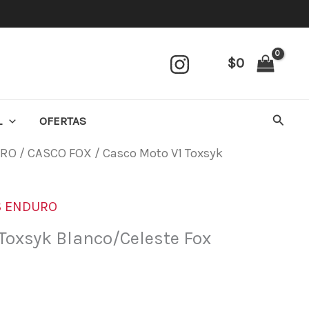
$
0
Busca
L
OFERTAS
URO
/
CASCO FOX
/ Casco Moto V1 Toxsyk
S ENDURO
Toxsyk Blanco/Celeste Fox