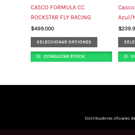
tiene
CASCO FORMULA CC
Casco
múltiples
ROCKSTAR FLY RACING
Azul/
variantes.
$
499.000
$
239.
Las
opciones
SELECCIONAR OPCIONES
SEL
se
CONSULTAR STOCK
C
pueden
elegir
en
la
página
de
Distribuidores oficiales 
producto