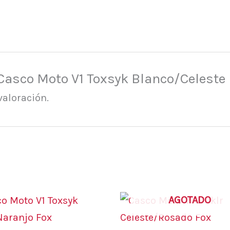
“Casco Moto V1 Toxsyk Blanco/Celeste
valoración.
Este
AGOTADO
producto