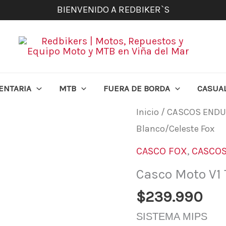
BIENVENIDO A REDBIKER`S
ENTARIA
MTB
FUERA DE BORDA
CASUA
Casco
Inicio
/
CASCOS END
Moto
Blanco/Celeste Fox
V1
CASCO FOX
,
CASCO
Toxsyk
Casco Moto V1 
Blanco/Celeste
$
239.990
Fox
cantidad
SISTEMA MIPS