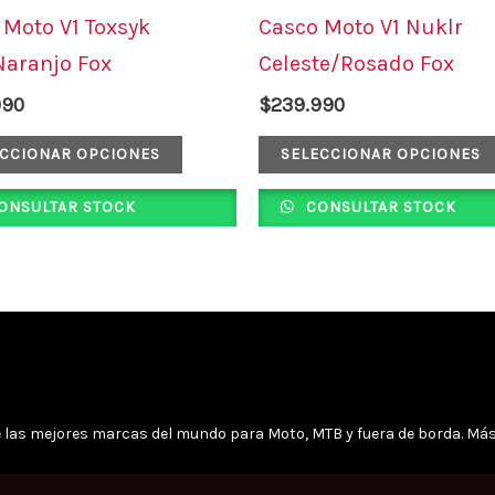
tiene
 Moto V1 Toxsyk
Casco Moto V1 Nuklr
múltiples
Naranjo Fox
Celeste/Rosado Fox
variantes.
990
$
239.990
Las
opciones
ECCIONAR OPCIONES
SELECCIONAR OPCIONES
se
ONSULTAR STOCK
CONSULTAR STOCK
pueden
elegir
en
la
página
de
de las mejores marcas del mundo para Moto, MTB y fuera de borda. Más
producto