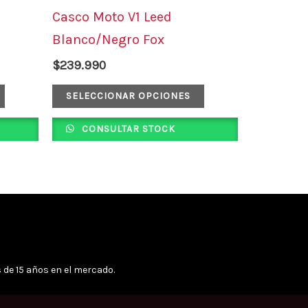
tiene
tiene
Casco Moto V1 Leed
múltiples
múltiples
Blanco/Negro Fox
variantes.
variantes.
$
239.990
Las
Las
opciones
opciones
SELECCIONAR OPCIONES
se
se
CONSULTAR STOCK
pueden
pueden
elegir
elegir
en
en
la
la
página
página
de
de
 de 15 años en el mercado.
producto
producto